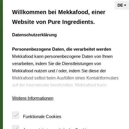
Über Mekkafood
Willkommen bei Mekkafood, einer
Wir sind Mekkafood
Website von Pure Ingredients.
Wo erhältlich?
Kontakt
Datenschutzerklärung
select language
Häufig gestellte Fragen
Personenbezogene Daten, die verarbeitet werden
Karriere
Mekkafood kann personenbezogene Daten von Ihnen
verarbeiten, indem Sie die Dienstleistungen von
Mekkafood nutzen und / oder, indem Sie diese der
Mekkafood
Mekkafood selbst beim Ausfüllen eines Kontaktformulars
ist eine Marke von
auf der Internetseite bereitstellen. Mekkafood kann
Pure Ingredients
folgende personenbezogene Daten verarbeiten:
Weitere Informationen
Ihren Vor- und Nachnamen
Besuch unserer
Ihre Adressdaten
Foodservice-Website
Ihre Telefonnummer
Funktionale Cookies
Ihre E-Mail-Adresse
Ihre IP-Adresse