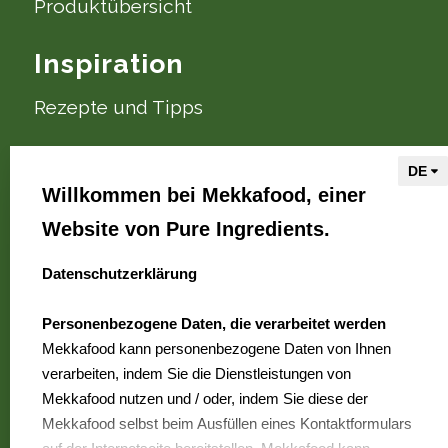
Produktübersicht
Inspiration
Rezepte und Tipps
Über Mekkafood
Willkommen bei Mekkafood, einer
Wir sind Mekkafood
Website von Pure Ingredients.
Wo erhältlich?
Kontakt
Datenschutzerklärung
select language
Häufig gestellte Fragen
Personenbezogene Daten, die verarbeitet werden
Karriere
Mekkafood kann personenbezogene Daten von Ihnen
verarbeiten, indem Sie die Dienstleistungen von
Mekkafood nutzen und / oder, indem Sie diese der
Mekkafood
Mekkafood selbst beim Ausfüllen eines Kontaktformulars
ist eine Marke von