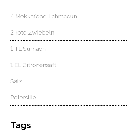
4 Mekkafood Lahmacun
2 rote Zwiebeln
1 TL Sumach
1 EL Zitronensaft
Salz
Petersilie
Tags