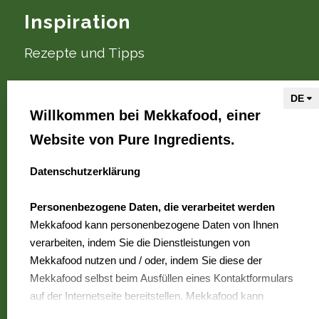
Inspiration
Rezepte und Tipps
Über Mekkafood
Willkommen bei Mekkafood, einer
Wir sind Mekkafood
Website von Pure Ingredients.
Wo erhältlich?
Kontakt
Datenschutzerklärung
select language
Häufig gestellte Fragen
Personenbezogene Daten, die verarbeitet werden
Karriere
Mekkafood kann personenbezogene Daten von Ihnen
verarbeiten, indem Sie die Dienstleistungen von
Mekkafood nutzen und / oder, indem Sie diese der
Mekkafood
Mekkafood selbst beim Ausfüllen eines Kontaktformulars
ist eine Marke von
auf der Internetseite bereitstellen. Mekkafood kann
Pure Ingredients
folgende personenbezogene Daten verarbeiten: