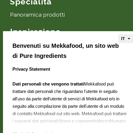
Specialità
Panoramica prodotti
Inspirazione
Ricette e consigli
Benvenuti su Mekkafood, un sito web
di Pure Ingredients
Informazioni su Mekkafood
Privacy Statement
select language
Ecco chi è Mekkafood
Dove si possono trovare?
Dati personali che vengono trattati
Mekkafood può
trattare dati personali che riguardano l'utente in seguito
Contatti
all'uso da parte dell'utente di servizi di Mekkafood e/o in
Domande frequenti
seguito alla compilazione da parte dell'utente di un modulo
Offerte di lavoro
di contatto Mekkafood sul sito web. Mekkafood può trattare
i seguenti dati personali:Nome e cognomeIndirizzoNumero
di telefonoIndirizzo e-mailIndirizzo IP
Perché Mekkafood
Mekkafood