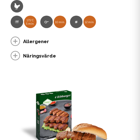
175°C
10 min.
12 min.
5 min.
Allergener
Näringsvärde