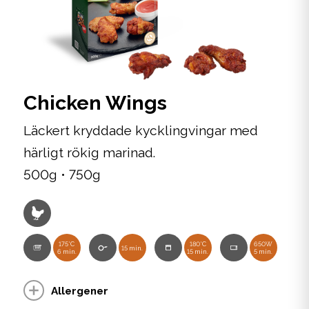
Chicken Wings
Läckert kryddade kycklingvingar med
härligt rökig marinad.
500g • 750g
175°C
180°C
650W
15 min.
6 min.
15 min.
5 min.
Allergener