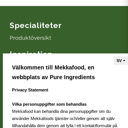
Specialiteter
Produktöversikt
Inspiration
Recept och tips
Välkommen till Mekkafood, en
webbplats av Pure Ingredients
Om Mekkafood
Privacy Statement
select language
Vi är Mekkafood
Var kan jag köpa?
Vilka personuppgifter som behandlas
Mekkafood kan behandla dina personuppgifter om du
Kontakt
använder Mekkafoods tjänster och/eller genom att själv
Vanliga frågor
tillhandahålla dem genom att fylla i ett kontaktformulär på