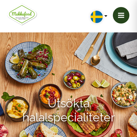
Utsökta
halalspecialiteter