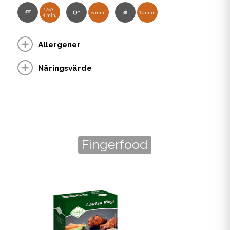
175°C
5 min.
14 min.
4 min.
Allergener
Näringsvärde
Fingerfood