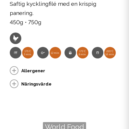
Saftig kycklingfilé med en krispig
panering.
450g • 750g
175°C
175°C
220°C
12 min.
5 min.
8 min.
16 min.
Allergener
Näringsvärde
World Food