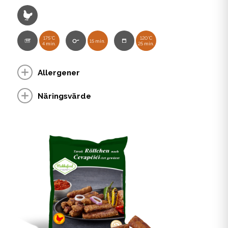
175°C
120°C
15 min.
4 min.
25 min.
Allergener
Näringsvärde