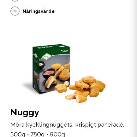
Näringsvärde
Nuggy
Möra kycklingnuggets, krispigt panerade.
500g • 750g • 900g