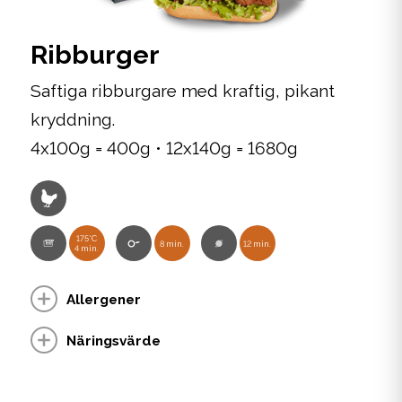
Ribburger
Saftiga ribburgare med kraftig, pikant
kryddning.
4x100g = 400g • 12x140g = 1680g
175°C
8 min.
12 min.
4 min.
Allergener
Näringsvärde