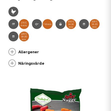
200°C
225°C
175°C
7-8 min.
14-16
18-20
4 min.
min.
min.
225°C
18-20
min.
Allergener
Näringsvärde