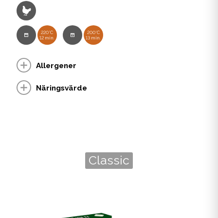
220°C
200°C
12 min.
13 min.
Allergener
Näringsvärde
Classic