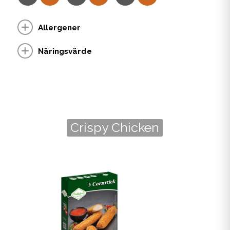
Allergener
Näringsvärde
Crispy Chicken