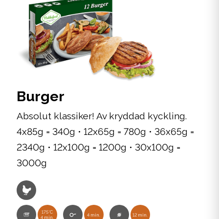
Burger
Absolut klassiker! Av kryddad kyckling.
4x85g = 340g • 12x65g = 780g • 36x65g =
2340g • 12x100g = 1200g • 30x100g =
3000g
175°C
4 min.
12 min.
4 min.