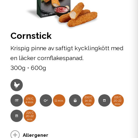
Cornstick
Krispig pinne av saftigt kycklingkött med
en läcker cornflakespanad.
300g • 600g
200°C
225°C
175°C
11 min.
14-16
20-22
4 min.
min.
min.
225°C
20-22
min.
Allergener