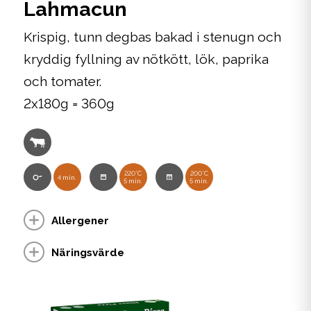
Lahmacun
Krispig, tunn degbas bakad i stenugn och
kryddig fyllning av nötkött, lök, paprika
och tomater.
2x180g = 360g
220°C
200°C
4 min.
5 min.
5 min.
Allergener
Näringsvärde