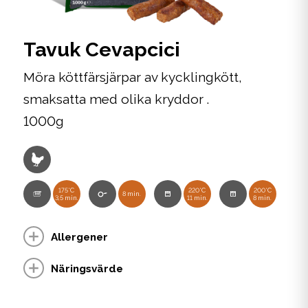
Tavuk Cevapcici
Möra köttfärsjärpar av kycklingkött,
smaksatta med olika kryddor .
1000g
175°C
220°C
200°C
8 min.
3,5 min.
11 min.
8 min.
Allergener
Näringsvärde