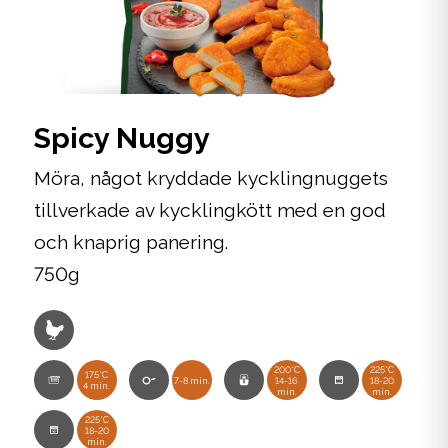
Spicy Nuggy
Möra, något kryddade kycklingnuggets
tillverkade av kycklingkött med en god
och knaprig panering.
750g
200°C
225°C
175°C
7-8 min.
14-16
18-20
4 min.
min.
min.
225°C
18-20
min.