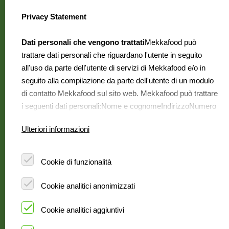
Informazioni su Mekkafood
Privacy Statement
select language
Ecco chi è Mekkafood
Dove si possono trovare?
Dati personali che vengono trattati
Mekkafood può
trattare dati personali che riguardano l'utente in seguito
Contatti
all'uso da parte dell'utente di servizi di Mekkafood e/o in
Domande frequenti
seguito alla compilazione da parte dell'utente di un modulo
Offerte di lavoro
di contatto Mekkafood sul sito web. Mekkafood può trattare
i seguenti dati personali:Nome e cognomeIndirizzoNumero
di telefonoIndirizzo e-mailIndirizzo IP
Perché Mekkafood
Mekkafood
Ulteriori informazioni
ha bisogno di dati
Mekkafood tratta i dati personali degli
is a Pure
utenti per poterli contattare, se lo richiedono, in primo luogo
Ingredients brand
telefonicamente e/o nel caso in cui non siano raggiungibili,
Cookie di funzionalità
per iscritto (via e-mail e/o per posta).Inoltre, Mekkafood
può trattare i dati personali degli utenti per eseguire quanto
Cookie analitici anonimizzati
previsto dal contratto pattuito, che consiste in un servizio
giuridico.
Per quanto tempo Mekkafood conserva i
Cookie analitici aggiuntivi
dati
Mekkafood conserva i dati personali degli utenti per un