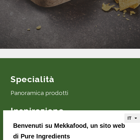
Specialità
Panoramica prodotti
Inspirazione
Ricette e consigli
Benvenuti su Mekkafood, un sito web
di Pure Ingredients