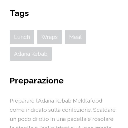
Tags
Lunch
Wraps
Meal
Adana Kebab
Preparazione
Preparare l’Adana Kebab Mekkafood
come indicato sulla confezione. Scaldare
un poco di olio in una padella e rosolare