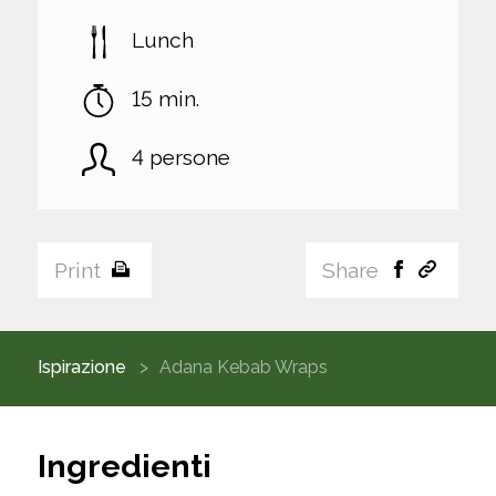
Lunch
15 min.
4 persone
Print
Share
Ispirazione
Adana Kebab Wraps
Ingredienti