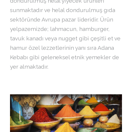
dondurulmuş helal yiyecek ürünleri
sunmaktadır ve helal dondurulmuş gıda
sektöründe Avrupa pazar lideridir. Ürün
yelpazemizde; lahmacun, hamburger,
tavuk kanadı veya nugget gibi çeşitli et ve
hamur özel lezzetlerinin yanı sıra Adana
Kebabı gibi geleneksel etnik yemekler de
yer almaktadır.