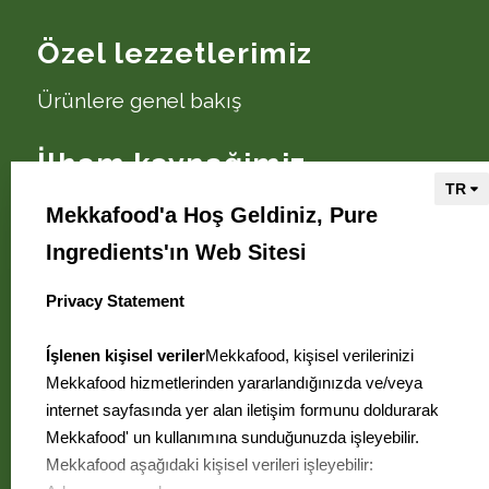
Özel lezzetlerimiz
Ürünlere genel bakış
İlham kaynağimiz
Tarifler ve öneriler
Mekkafood'a Hoş Geldiniz, Pure
Ingredients'ın Web Sitesi
Mekkafood hakkinda
Privacy Statement
select language
Adımız Mekkafood
Ürünlerimize nereden ulaşabilirsiniz
Íşlenen kişisel veriler
Mekkafood, kişisel verilerinizi
Mekkafood hizmetlerinden yararlandığınızda ve/veya
İletişim bilgileri
internet sayfasında yer alan iletişim formunu doldurarak
Sikça sorulan sorular
Mekkafood' un kullanımına sunduğunuzda işleyebilir.
İş teklifleri
Mekkafood aşağıdaki kişisel verileri işleyebilir: