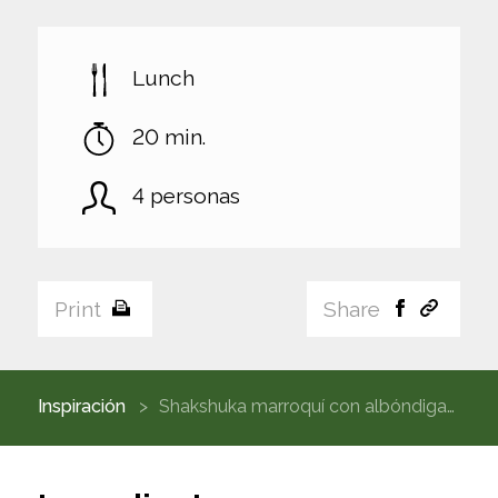
Lunch
20 min.
4 personas
Print
Share
Inspiración
Shakshuka marroquí con albóndigas y coriandro