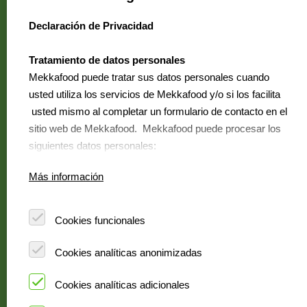
Sobre Mekkafood
Declaración de Privacidad
select language
Quiénes somos Mekkafood
¿Dónde están disponibles?
Tratamiento de datos personales
Mekkafood puede tratar sus datos personales cuando
Contacto
usted utiliza los servicios de Mekkafood y/o si los facilita
Preguntas frecuentes
usted mismo al completar un formulario de contacto en el
Ofertas de trabajo
sitio web de Mekkafood. Mekkafood puede procesar los
siguientes datos personales:
Nombre y apellidos
Mekkafood
Más información
Diirección
is a Pure
Número de teléfono
Ingredients brand
Dirección de correo electrónico
Cookies funcionales
Dirección IP
Cookies analíticas anonimizadas
Por qué necesita datos Mekkafood
Cookies analíticas adicionales
Mekkafood trata sus datos personales para poder dirigirse