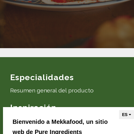
Especialidades
Resumen general del producto
Inspiración
Recetas y consejos
Bienvenido a Mekkafood, un sitio
web de Pure Ingredients